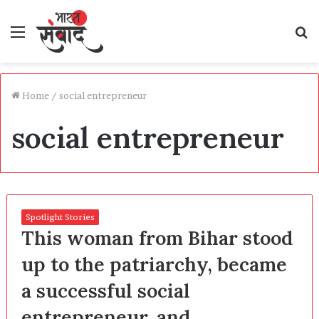
Menu
S
fo
Home
/
social entrepreneur
social entrepreneur
Spotlight Stories
This woman from Bihar stood
up to the patriarchy, became
a successful social
entrepreneur, and