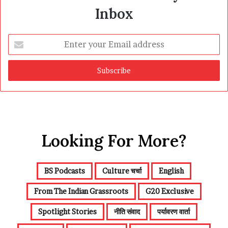
Inbox
Enter
your
Email
address
Looking For More?
BS Podcasts
Culture चर्चा
English
From The Indian Grassroots
G20 Exclusive
Spotlight Stories
नीति संवाद
पर्यावरण वार्ता