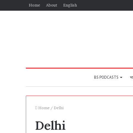
Home
About
English
BS PODCASTS
भा
Home
/
Delhi
Delhi