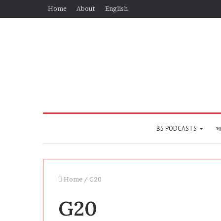
Home
About
English
BS PODCASTS
भा
Home
/
G20
G20