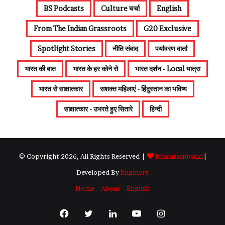
BS Podcasts
Culture चर्चा
English
From The Indian Grassroots
G20 Exclusive
Spotlight Stories
नीति संवाद
पर्यावरण वार्ता
भारत की बात
भारत के हर कोने से
भारत दर्शन - Local यात्रा
भारत से साक्षात्कार
सशक्त महिलाएं - हिंदुस्तान का भविष्य
साक्षात्कार - उभरते हुए सितारे
हिन्दी
© Copyright 2026, All Rights Reserved |
Bharatsamvaad
|
Developed By
Enginyre
Home
About
English
Facebook
Twitter
LinkedIn
YouTube
Instagram